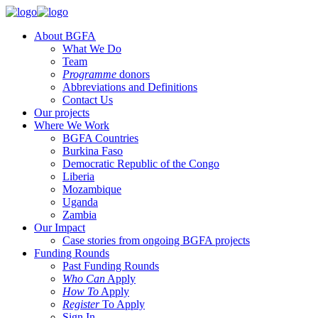
About BGFA
What We Do
Team
Programme
donors
Abbreviations and Definitions
Contact Us
Our projects
Where We Work
BGFA Countries
Burkina Faso
Democratic Republic of the Congo
Liberia
Mozambique
Uganda
Zambia
Our Impact
Case stories from ongoing BGFA projects
Funding Rounds
Past Funding Rounds
Who Can
Apply
How To
Apply
Register
To Apply
Sign In