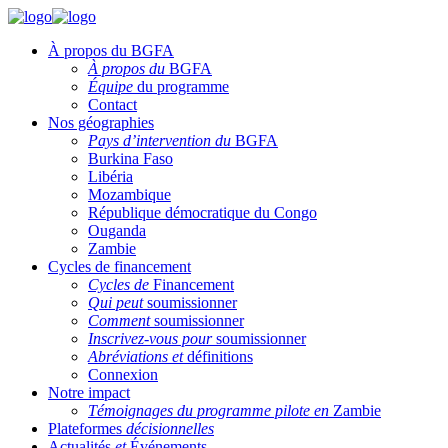
À propos du BGFA
À propos du
BGFA
Équipe
du programme
Contact
Nos géographies
Pays d’intervention du
BGFA
Burkina Faso
Libéria
Mozambique
République démocratique du Congo
Ouganda
Zambie
Cycles de financement
Cycles de
Financement
Qui peut
soumissionner
Comment
soumissionner
Inscrivez-vous pour
soumissionner
Abréviations et
définitions
Connexion
Notre impact
Témoignages du programme pilote en
Zambie
Plateformes
décisionnelles
Actualités
et
Événements