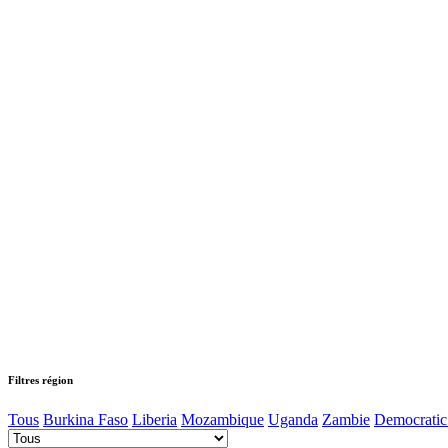
Filtres région
Tous
Burkina Faso
Liberia
Mozambique
Uganda
Zambie
Democratic