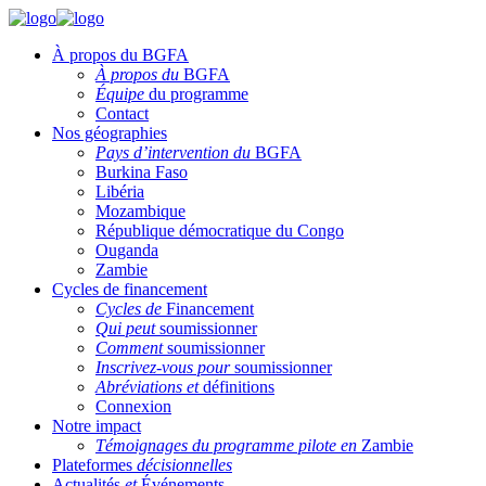
À propos du BGFA
À propos du
BGFA
Équipe
du programme
Contact
Nos géographies
Pays d’intervention du
BGFA
Burkina Faso
Libéria
Mozambique
République démocratique du Congo
Ouganda
Zambie
Cycles de financement
Cycles de
Financement
Qui peut
soumissionner
Comment
soumissionner
Inscrivez-vous pour
soumissionner
Abréviations et
définitions
Connexion
Notre impact
Témoignages du programme pilote en
Zambie
Plateformes
décisionnelles
Actualités
et
Événements