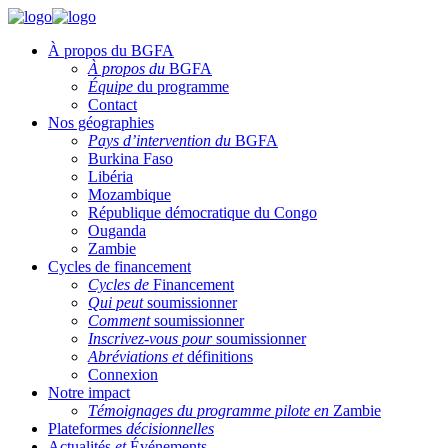
À propos du BGFA
À propos du
BGFA
Équipe
du programme
Contact
Nos géographies
Pays d’intervention du
BGFA
Burkina Faso
Libéria
Mozambique
République démocratique du Congo
Ouganda
Zambie
Cycles de financement
Cycles de
Financement
Qui peut
soumissionner
Comment
soumissionner
Inscrivez-vous pour
soumissionner
Abréviations et
définitions
Connexion
Notre impact
Témoignages du programme pilote en
Zambie
Plateformes
décisionnelles
Actualités
et
Événements