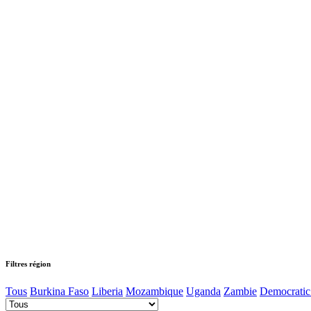
Filtres région
Tous
Burkina Faso
Liberia
Mozambique
Uganda
Zambie
Democratic